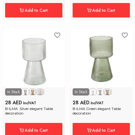
Add to Cart
Add to Cart
In Stock
In Stock
+1
28 AED
28 AED
InclVAT
InclVAT
B ILMA  Silver elegant Table 
B ILMA Green elegant Table 
decoration
decoration
Add to Cart
Add to Cart