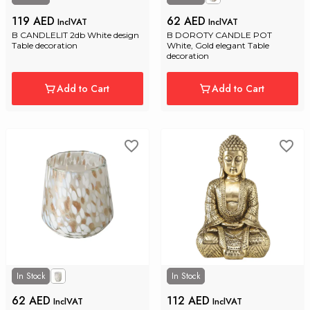
119 AED
62 AED
InclVAT
InclVAT
B CANDLELIT 2db White design 
B DOROTY CANDLE POT 
Table decoration
White, Gold elegant Table 
decoration
Add to Cart
Add to Cart
In Stock
In Stock
62 AED
112 AED
InclVAT
InclVAT