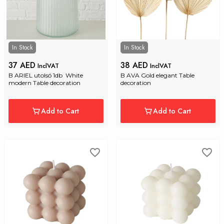
In Stock
In Stock
37 AED
38 AED
InclVAT
InclVAT
B ARIEL utolsó 1db  White 
B AVA Gold elegant Table 
modern Table decoration
decoration
Add to Cart
Add to Cart