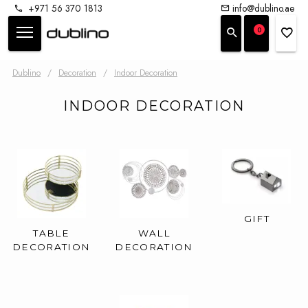
+971 56 370 1813
info@dublino.ae
0
Dublino
/
Decoration
/
Indoor Decoration
INDOOR DECORATION
GIFT
TABLE
WALL
DECORATION
DECORATION