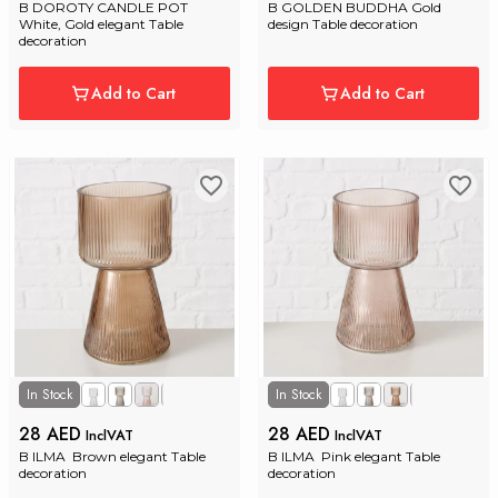
B DOROTY CANDLE POT 
B GOLDEN BUDDHA Gold 
White, Gold elegant Table 
design Table decoration
decoration
Add to Cart
Add to Cart
In Stock
In Stock
+1
28 AED
28 AED
InclVAT
InclVAT
B ILMA  Brown elegant Table 
B ILMA  Pink elegant Table 
decoration
decoration