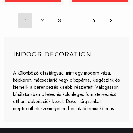
1
2
3
...
5
INDOOR DECORATION
A különböző dísztárgyak, mint egy modern váza,
képkeret, mécsestartó vagy díszpárna, kiegészítik és
kiemelik a berendezés kisebb részleteit. Válogasson
kínálatunkban ötletes és különleges formatervezésű
otthoni dekoriációk közül. Dekor tárgyainkat
megtekintheti személyesen bemutatótermünkben is.