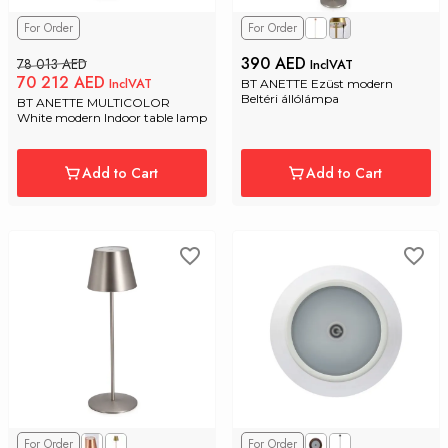
For Order
For Order
390 AED
78 013 AED
InclVAT
70 212 AED
InclVAT
BT ANETTE Ezüst modern 
Beltéri állólámpa
BT ANETTE MULTICOLOR  
White modern Indoor table lamp
Add to Cart
Add to Cart
For Order
For Order