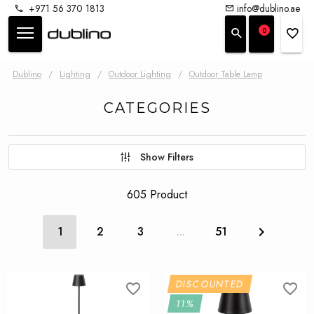
+971 56 370 1813
info@dublino.ae
0
Dublino
/
Lighting
/
Outdoor Lighting
/
Outdoor Table Lamp
CATEGORIES
Show Filters
605 Product
1
2
3
...
51
DISCOUNTED
11%