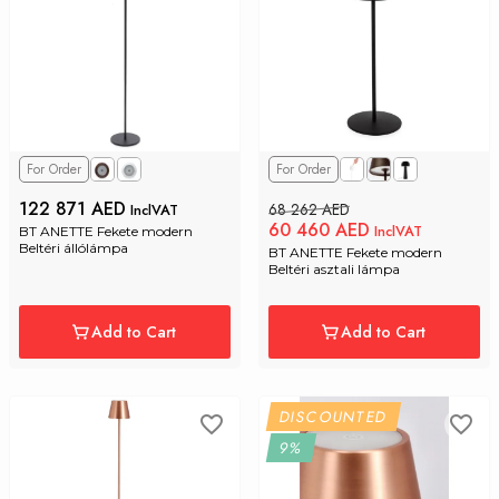
For Order
For Order
122 871 AED
68 262 AED
InclVAT
60 460 AED
InclVAT
BT ANETTE Fekete modern 
Beltéri állólámpa
BT ANETTE Fekete modern 
Beltéri asztali lámpa
Add to Cart
Add to Cart
DISCOUNTED
9%