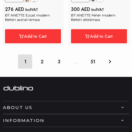
276 AED
300 AED
InclVAT
InclVAT
BT ANETTE Ezüst modern 
BT ANETTE Fehér modern 
Beltéri asztali lámpa
Beltéri állólámpa
Add to Cart
Add to Cart
1
2
3
...
51
ABOUT US
INFORMATION