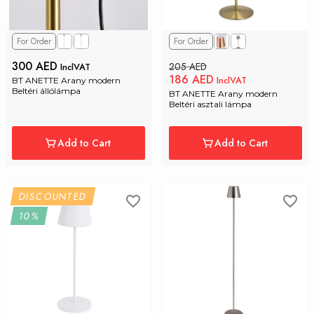
For Order
For Order
300 AED
205 AED
InclVAT
186 AED
InclVAT
BT ANETTE Arany modern 
Beltéri állólámpa
BT ANETTE Arany modern 
Beltéri asztali lámpa
Add to Cart
Add to Cart
DISCOUNTED
10%