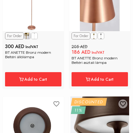
For Order
For Order
300 AED
205 AED
InclVAT
186 AED
InclVAT
BT ANETTE Bronz modern 
Beltéri állólámpa
BT ANETTE Bronz modern 
Beltéri asztali lámpa
Add to Cart
Add to Cart
DISCOUNTED
11%