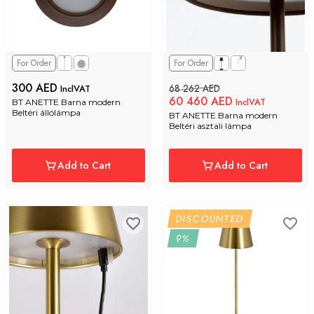
For Order
For Order
300 AED
68 262 AED
InclVAT
60 460 AED
InclVAT
BT ANETTE Barna modern 
Beltéri állólámpa
BT ANETTE Barna modern 
Beltéri asztali lámpa
Add to Cart
Add to Cart
DISCOUNTED
9%